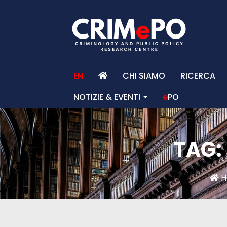
EN
CHI SIAMO
RICERCA
NOTIZIE & EVENTI
e
PO
TAG: 
H