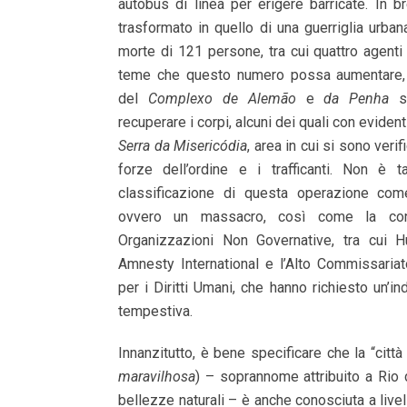
autobus di linea per erigere barricate. In b
trasformato in quello di una guerriglia urba
morte di 121 persone, tra cui quattro agenti d
teme che questo numero possa aumentare, p
del
Complexo de Alemão
e
da Penha
st
recuperare i corpi, alcuni dei quali con evidenti
Serra da Misericódia
, area in cui si sono verif
forze dell’ordine e i trafficanti. Non è t
classificazione di questa operazione c
ovvero un massacro, così come la co
Organizzazioni Non Governative, tra cui
Amnesty International e l’Alto Commissariat
per i Diritti Umani, che hanno richiesto un’i
tempestiva.
Innanzitutto, è bene specificare che la “città
maravilhosa
) – soprannome attribuito a Rio 
bellezze naturali – è anche conosciuta a livel