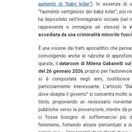
aumento di “baby killer”
). In assenza di un
“l’aumento vertiginoso dei baby killer”, poi ri
ha depositato nell’immaginario sociale (nel 
rappresenta e immagina sé stessa) la
v
assediata da una criminalità minorile fuori
È una visione dai tratti apocalittici che perva
coinvolgendo anche le rubriche di approfond
queste, il
dataroom
di Milena Gabanelli sul
del 26 gennaio 2026
, proprio per l’autorevol
si è conquistata negli anni, costituisc
particolarmente interessante. L’articolo “
dove sbaglia il governo” si concentra molto s
titolo, proponendo un necessario riorienta
pubbliche verso la prevenzione, mentre dà p
ci fosse bisogno di soffermarcisi più di 
fenomeno, fornendo alcune percentuali a s