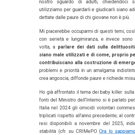
nostro sguardo di adulti, chiedendoci 
utilizziamo per guardarli e giudicarli siano a
dettate dalle paure di chi giovane non è più.
Mi piacerebbe occuparmi di questi temi, così 
con serietà e lungimiranza, e invece sono 
volta, a
parlare dei dati sulla delittuosi
siano male utilizzati e di come, proprio pe
contribuiscano alla costruzione di emer
problemi e priorità in un amalgama indistin
crea angoscia, diffonde paure e richiede misu
Ho già affrontato il tema dei baby killer: sulla
fonti del Ministro dell’Interno si è parlato pe
Italia nel 2024 gli omicidi volontari comme
triplicati rispetto all’anno precedente; al contra
resi disponibili a novembre del 2025, ind
stabilità (cfr. su CRIMePO
Ora lo sappiamo