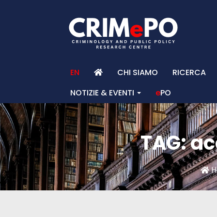
EN
CHI SIAMO
RICERCA
NOTIZIE & EVENTI
e
PO
TAG: ac
H