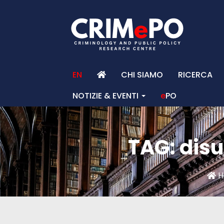
EN
CHI SIAMO
RICERCA
NOTIZIE & EVENTI
e
PO
TAG: dis
H