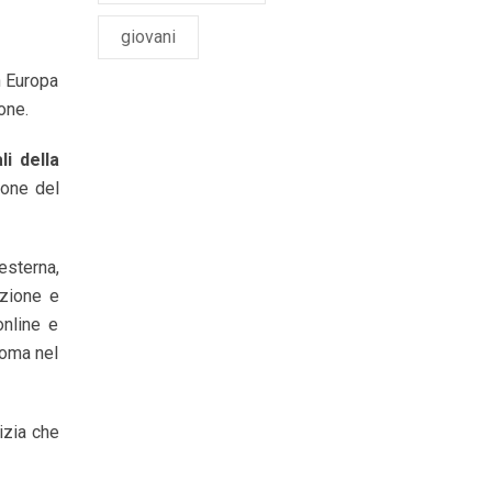
giovani
n Europa
one.
li della
ione del
esterna,
azione e
online e
Roma nel
izia che