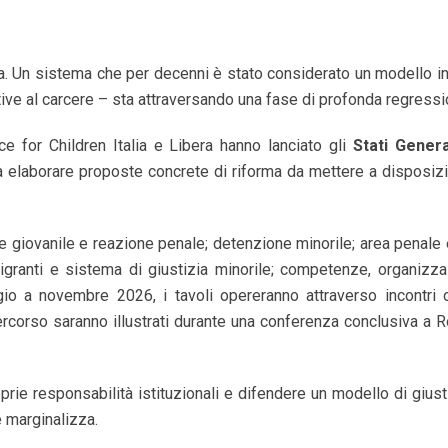
olta. Un sistema che per decenni è stato considerato un modello i
ive al carcere – sta attraversando una fase di profonda regressi
 for Children Italia e Libera hanno lanciato gli
Stati Genera
a elaborare proposte concrete di riforma da mettere a disposiz
ione giovanile e reazione penale; detenzione minorile; area penale 
igranti e sistema di giustizia minorile; competenze, organizz
io a novembre 2026, i tavoli opereranno attraverso incontri 
percorso saranno illustrati durante una conferenza conclusiva a 
roprie responsabilità istituzionali e difendere un modello di giust
 marginalizza.