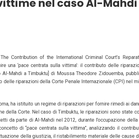
 vittime nel caso Al-Mahdi
 The Contribution of the International Criminal Court’s Repara
e una ‘pace centrata sulla vittima’: il contributo delle riparazio
aso Al-Mahdi a Timbuktu] di Moussa Theodore Zidouemba, pubbl
olo delle riparazioni della Corte Penale Internazionale (CPI) nel m
oma, ha istituito un regime di riparazioni per fornire rimedi ai dan
zione della Corte. Nel caso di Timbuktu, le riparazioni sono state 
etti da parte di Al-Mahdi nel 2012, durante l’occupazione della 
concetto di “pace centrata sulla vittima”, analizzando il contribu
attuazione della giustizia, il ristabilimento materiale delle cause 