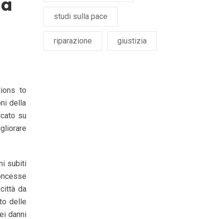
 a
studi sulla pace
riparazione
giustizia
tions to
ni della
icato su
igliorare
ni subiti
concesse
città da
to delle
dei danni