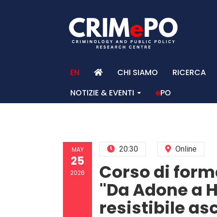
EN
CHI SIAMO
RICERCA
NOTIZIE & EVENTI
e
PO
HO
20:30
Online
MAY
25
Corso di form
2026
"Da Adone a H
resistibile as