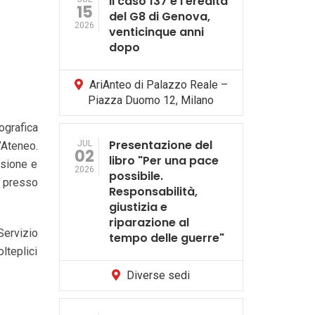
Il caso 137 e l’eredità
15
del G8 di Genova,
2026
venticinque anni
dopo
AriAnteo di Palazzo Reale –
Piazza Duomo 12, Milano
ografica
Presentazione del
JUL
’Ateneo.
02
libro "Per una pace
ssione e
2026
possibile.
, presso
Responsabilità,
giustizia e
riparazione al
Servizio
tempo delle guerre"
lteplici
Diverse sedi