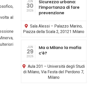
Sicurezza urbana:
JUN
30
osofico,
l’importanza di fare
2026
prevenzione
volta al
Sala Alessi – Palazzo Marino,
lessione
Piazza della Scala 2, 20121 Milano
Minerva,
lteriori
Ma a Milano la mafia
JUN
29
c’è?
2026
Aula 201 – Università degli Studi
di Milano, Via Festa del Perdono 7,
Milano