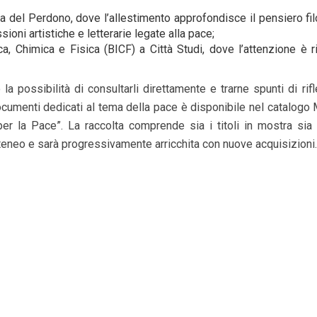
ta del Perdono, dove l’allestimento approfondisce il pensiero fil
ssioni artistiche e letterarie legate alla pace;
ca, Chimica e Fisica (BICF) a Città Studi, dove l’attenzione è ri
 la possibilità di consultarli direttamente e trarne spunti di rif
cumenti dedicati al tema della pace è disponibile nel catalogo 
per la Pace”. La raccolta comprende sia i titoli in mostra sia u
Ateneo e sarà progressivamente arricchita con nuove acquisizioni.